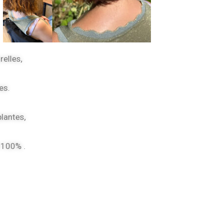
elles,
es.
lantes,
à 100% .