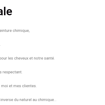
ale
teinture chimique,
.
our les cheveux et notre santé.
s respectant.
r moi et mes clientes.
n inverse du naturel au chimique…