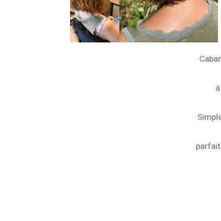
Caban
à 
Simple
parfait